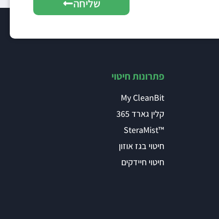
שליחה
פתרונות חיטוי
My CleanBit
קלין גארד 365
™SteraMist
חיטוי בגז אוזון
חיטוי חיידקים