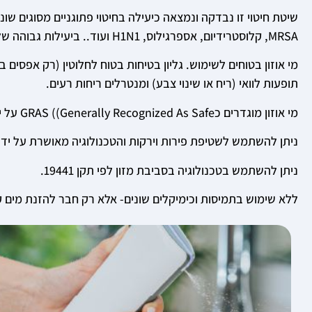
MRSA, קלוסטרידיום, אספרגילוס, H1N1 ועוד.. ביעילות גבוהה של 99.99% בצורה בטוחה לאדם ולסביבה.
תופעות לוואי (ריח או שינוי צבע) ומנטרלים ריחות רעים.
מי אוזון מוגדרים כGRAS ((Generally Recognized As Safe על ידי הFDA ומאושרים על ידם לשימוש במגע ישיר עם מזון בתעשיית המזון.
ניתן להשתמש לשטיפת פירות וירקות והטכנולוגיה מאושרת על ידי משרד הב
ניתן להשתמש בטכנולוגיה בסביבת מזון לפי תקן 19441.
ללא שימוש בתמיסות וכימיקלים שונים- אלא רק חבר להזנת מים ק