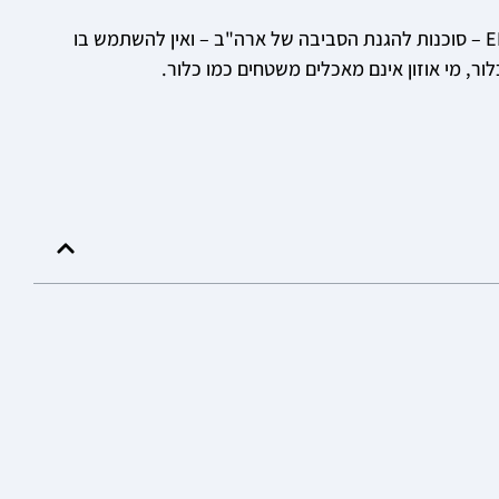
מי אוזון מושווים לעיתים קרובות לכלור נוזלי ("אקונומיקה") בשל אופן פעולתם הדומה. למרות שזהו אינו חומר חיטוי המוכר על ידי EPA – סוכנות להגנת הסביבה של ארה"ב – ואין להשתמש בו
ור, מי אוזון אינם מאכלים משטחים כמו כלור.