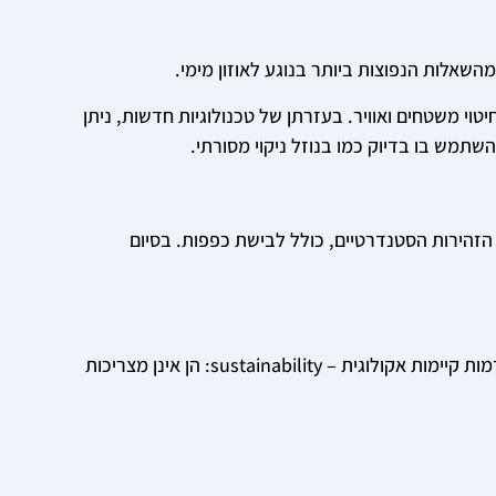
מהשאלות הנפוצות ביותר בנוגע לאוזון מימי.
וי משטחים ואוויר. בעזרתן של טכנולוגיות חדשות, ניתן
שתמש בו בדיוק כמו בנוזל ניקוי מסורתי.
עי הזהירות הסטנדרטיים, כולל לבישת כפפות. בסיום
חלק ממוצרי מי אוזון זכו לתיאור "ירוקים יותר מירוקים" וקיבלו הכרה על ידי ארגוני הסמכה ירוקים מובילים. בנוסף, מערכות אלה מקדמות קיימות אקולוגית – sustainability: הן אינן מצריכות