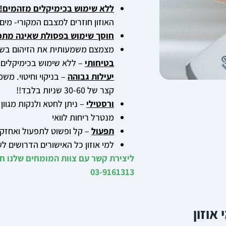
ללא שימוש בכימיקלים מזהמים!
האוזון חוזרים למצבם המקורי- מים!
חוסך שימוש בפסולת שאינה מתכ
מצמצם משמעותית את הזיהום בשפ
בטיחותי
– ללא שימוש בכימיקלים,
יעילות גבוהה
– בניקוי וחיטוי. מש
קצר של 30-60 שניות בלבד!!
ורסטילי
– ניתן לחטא ולנקות מגוו
מנטרל ריחות לוואי
תפעול
– קל ופשוט לתפעול ואחזק
למי אוזון כל האישורים הדרושים לעבודה: אישור FDA, אישור EPA, 
ליצירת קשר עם צוות המומחים שלנו חי
03-9161313
 אוזון