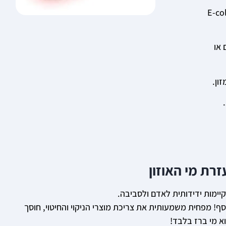
ילה בחיטוי פתוגניים מסוגים שונים (חיידקים, פטריות, עובשים, שמרים, וירוסים) כדוגמת: ליסטריה, E-coli,
רים או
זרת מי האוזון
ימות ידידותית לאדם ולסביבה.
ף! מפחית משמעותית את צריכת מוצרי הניקוי והחיטוי, חוסך
וא מי ברז בלבד!