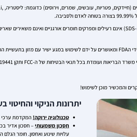
שיטת חיטוי זו נבדקה ונמצאה כיע
מי אוזון בטוחים לשימוש. גליון בטיחות בטוח לחלוטין (רק אפסים ב-SDS) אינם רעילים ומפרקים חומרים אורגניים ואינם משאירים שא
ריאות ועומדת בכל תנאי הבטיחות של ה-FCC ותקן 19441.
רים והמכשיר מוכן לשימוש!
יתרונות הניקוי והחיטוי בע
טכנולוגיה ירוקה!
המקדמת ערכי קי
חסכון משמעותי
– חסכון אדיר בכס
עלויות שינוע ואחסון. חומר הגלם ה