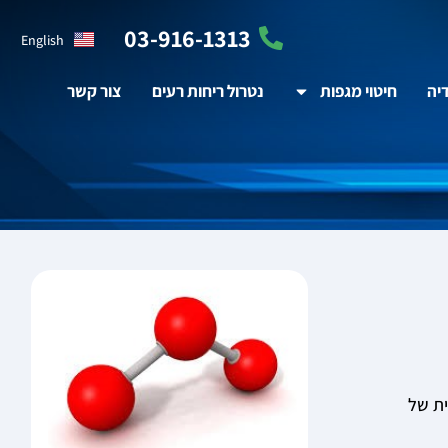
03-916-1313
English
יה
חיטוי מגפות
נטרול ריחות רעים
צור קשר
זון- הפיכה של מים (H20) לפאזה נוזלית של