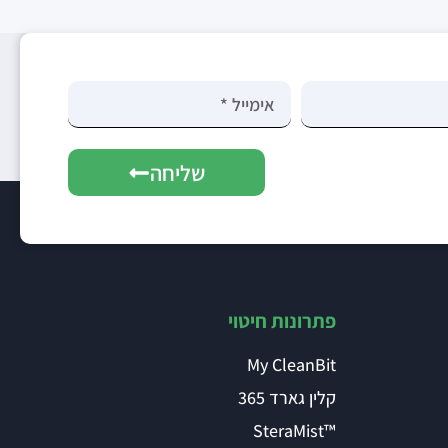
שליחה
פתרונות חיטוי
My CleanBit
קלין גארד 365
™SteraMist